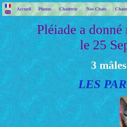
Accueil
Photos
Chatterie
Nos Chats
Chato
Pléiade a donné 
le 25 S
3 mâles
LES PAR