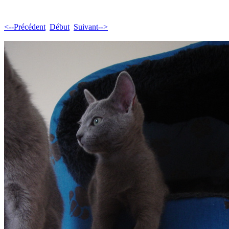
<--Précédent
Début
Suivant-->