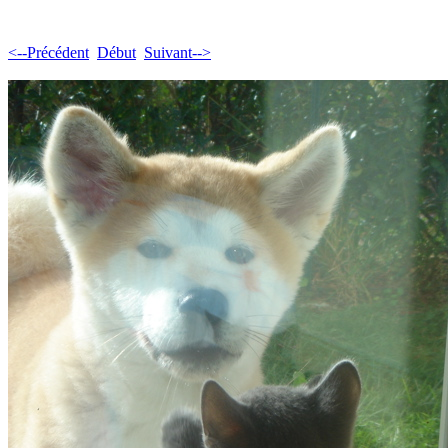
<--Précédent
Début
Suivant-->