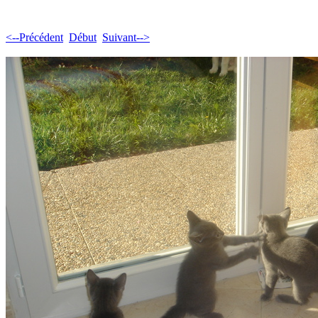
<--Précédent
Début
Suivant-->